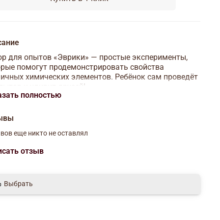
сание
р для опытов «Эврики» — простые эксперименты,
рые помогут продемонстрировать свойства
ичных химических элементов. Ребёнок сам проведёт
пытов и удивит друзей!
азать полностью
сок опытов
ывы
Химическая грелка.
Прикосновение мороза.
вов еще никто не оставлял
Полимерные червячки.
Зелёное пламя.
исать отзыв
Быстрая смена цвета.
Снежинки.
Горячий лёд.
Выбрать
Коллоидный сад.
Тайное послание.
Светит, но не греет.
Коралловый риф.