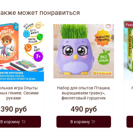
также может понравиться
Рек
ольная игра Опыты
Набор для опытов Пташки,
ных гениев. Своими
выращиваем травку»,
руками
фиолетовый горшочек
390 руб
490 руб
В корзину
В корзину