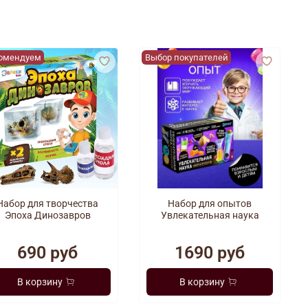
Хитрая лисичка.
омендуем
Выбор покупателей
Набор для творчества
Набор для опытов
Эпоха Динозавров
Увлекательная наука
690 руб
1690 руб
В корзину
В корзину