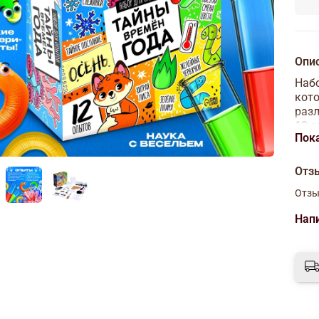
Опи
Набо
кото
разл
12 о
Пок
Спи
Отз
Отзы
Нап