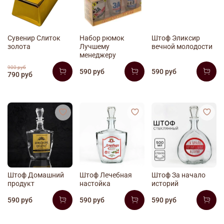
Сувенир Слиток
Набор рюмок
Штоф Эликсир
золота
Лучшему
вечной молодости
менеджеру
900 руб
590 руб
590 руб
790 руб
Штоф Домашний
Штоф Лечебная
Штоф За начало
продукт
настойка
историй
590 руб
590 руб
590 руб