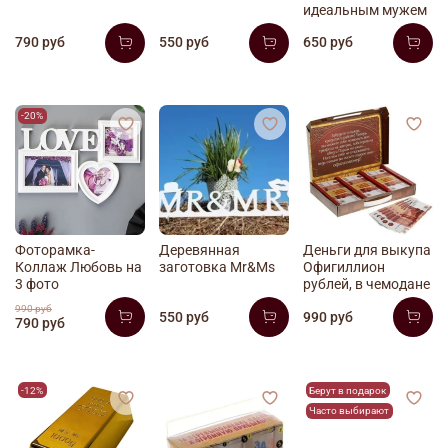
идеальным мужем
790 руб
550 руб
650 руб
-20%
Фоторамка-
Деревянная
Деньги для выкупа
Коллаж Любовь на
заготовка Mr&Ms
Офигиллион
3 фото
рублей, в чемодане
990 руб
550 руб
990 руб
790 руб
-12%
Берут в подарок
Часто выбирают