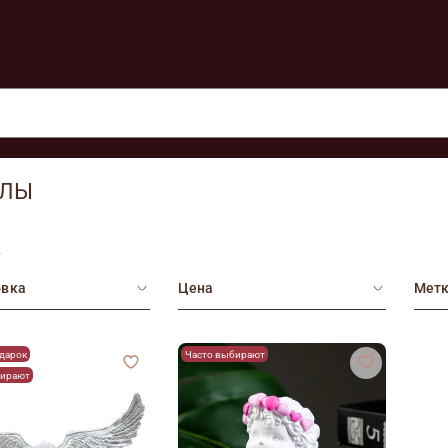
ЕЛЫ
2
овка
Цена
Мет
одарок
Часто выбирают
бирают