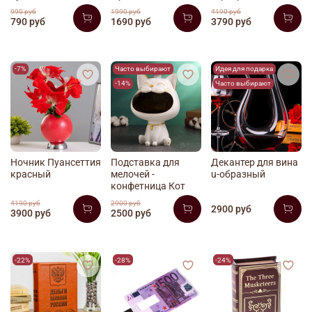
990 руб
1990 руб
4190 руб
790 руб
1690 руб
3790 руб
-7%
Часто выбирают
Идея для подарка
-14%
Часто выбирают
Ночник Пуансеттия
Подставка для
Декантер для вина
красный
мелочей -
u-образный
конфетница Кот
4190 руб
2900 руб
2900 руб
3900 руб
2500 руб
-22%
-28%
-24%