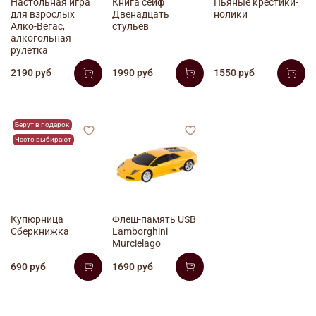
Настольная игра
Книга сейф
Пьяные крестики-
для взрослых
Двенадцать
нолики
Алко-Вегас,
стульев
алкогольная
рулетка
2190 руб
1990 руб
1550 руб
Берут в подарок
Часто выбирают
Купюрница
Флеш-память USB
Сберкнижка
Lamborghini
Murcielago
690 руб
1690 руб