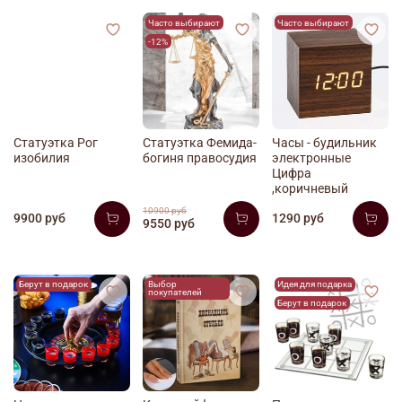
Часто выбирают
Часто выбирают
-12%
Статуэтка Рог
Статуэтка Фемида-
Часы - будильник
изобилия
богиня правосудия
электронные
Цифра
,коричневый
10900 руб
9900 руб
1290 руб
9550 руб
Берут в подарок
Выбор
Идея для подарка
покупателей
Берут в подарок