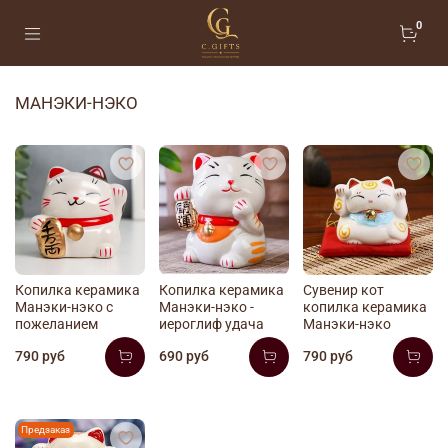
0
МАНЭКИ-НЭКО
Копилка керамика
Копилка керамика
Сувенир кот
Манэки-нэко с
Манэки-нэко -
копилка керамика
пожеланием
иероглиф удача
Манэки-нэко
790 руб
690 руб
790 руб
Предзаказ