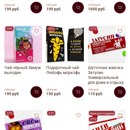
250 руб
250 руб
1990 руб
199 руб
199 руб
1690 руб
-24%
-40%
-27%
Чай чёрный Замуж
Подарочный чай-
Шуточная жвачка-
выходин
Любофь моркофь
Затусин
Универсальный
для дома и отдыха
250 руб
250 руб
150 руб
190 руб
150 руб
110 руб
-27%
-27%
Идея для подарка
-27%