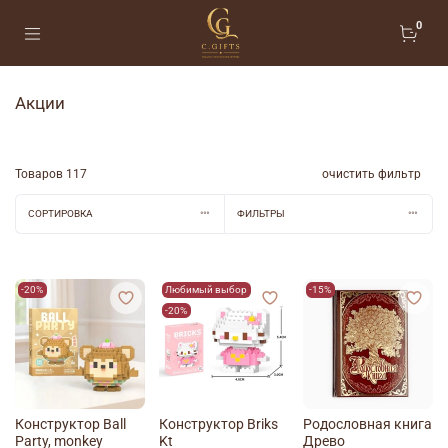
0
Акции
Товаров
117
очистить фильтр
СОРТИРОВКА
ФИЛЬТРЫ
-20%
Любимый выбор
-15%
-20%
Конструктор Ball
Конструктор Briks
Родословная книга
Party, monkey
Kt
Древо