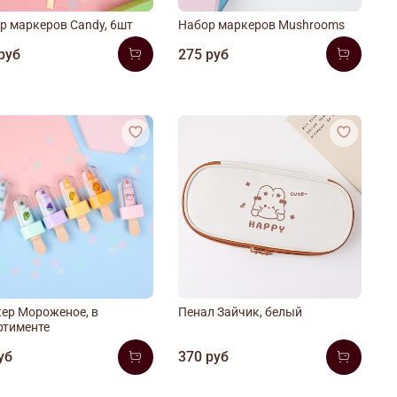
р маркеров Candy, 6шт
Набор маркеров Mushrooms
руб
275 руб
ер Мороженое, в
Пенал Зайчик, белый
ртименте
уб
370 руб