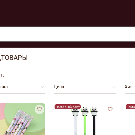
ЦТОВАРЫ
118
овка
Цена
Хит
Часто выбирают
Част