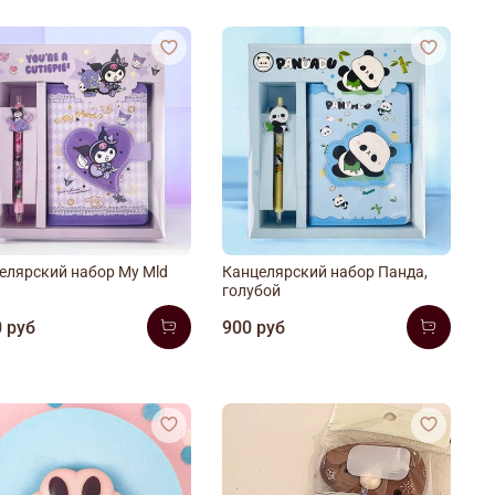
елярский набор My Mld
Канцелярский набор Панда,
голубой
 руб
900 руб