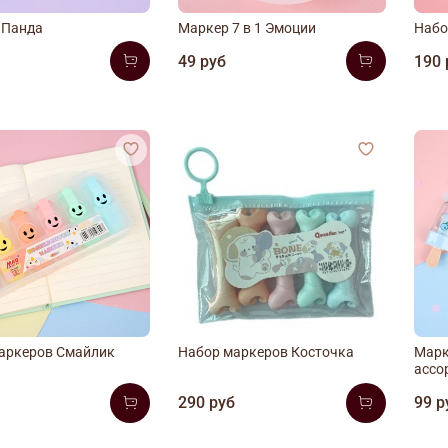
 Панда
Маркер 7 в 1 Эмоции
Набо
б
49 руб
190 
аркеров Смайлик
Набор маркеров Косточка
Марк
ассо
б
290 руб
99 р