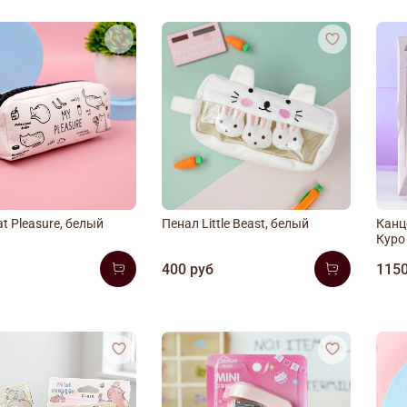
t Pleasure, белый
Пенал Little Beast, белый
Канц
Куро
б
400 руб
1150