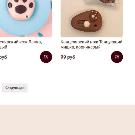
елярский нож Лапка,
Канцелярский нож Танцующий
вый
мишка, коричневый
руб
99 руб
Следующая