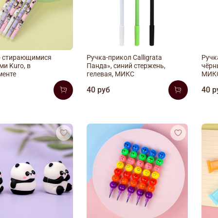
о стирающимися
Ручка-прикол Calligrata
Ручка
и Kuro, в
Панда», синий стержень,
чёрн
менте
гелевая, МИКС
МИК
40 руб
40 р