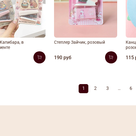
Капибара, в
Степлер Зайчик, розовый
Канц
менте
розо
б
190 руб
115 
1
2
3
6
…