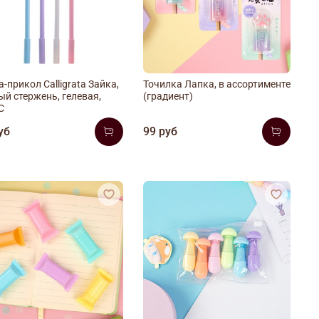
-прикол Calligrata Зайка,
Точилка Лапка, в ассортименте
ый стержень, гелевая,
(градиент)
С
уб
99 руб