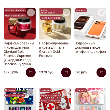
Любимый выбор
Выбор
Новинка
покупателей
Часто выбирают
Часто выбирают
Парфюмированны
Парфюмированны
Подарочный
й крем для тела
й крем для тела
шоколад в виде
Giordani Gold
Giordani Gold
телефона Шокофон
Essenza Supreme
Essenza
(Джордани Голд
Эссенза Суприм)
1370 руб
1370 руб
590 руб
Новинка
Новинка
Новинка
Берут в подарок
Берут в подарок
Часто выбирают