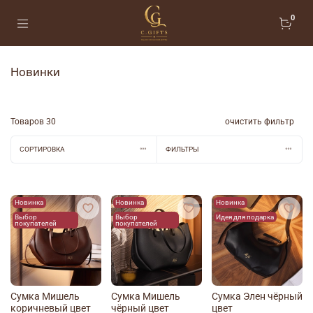
0
Новинки
Товаров
30
очистить фильтр
СОРТИРОВКА
ФИЛЬТРЫ
Новинка
Новинка
Новинка
Выбор
Выбор
Идея для подарка
покупателей
покупателей
Сумка Мишель
Сумка Мишель
Сумка Элен чёрный
коричневый цвет
чёрный цвет
цвет