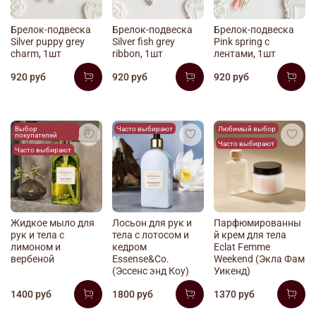
Брелок-подвеска
Брелок-подвеска
Брелок-подвеска
Silver puppy grey
Silver fish grey
Pink spring с
charm, 1шт
ribbon, 1шт
лентами, 1шт
920 руб
920 руб
920 руб
Выбор
Часто выбирают
Любимый выбор
покупателей
Часто выбирают
Часто выбирают
Жидкое мыло для
Лосьон для рук и
Парфюмированны
рук и тела с
тела с лотосом и
й крем для тела
лимоном и
кедром
Eclat Femme
вербеной
Essense&Co.
Weekend (Экла Фам
(Эссенс энд Коу)
Уикенд)
1400 руб
1800 руб
1370 руб