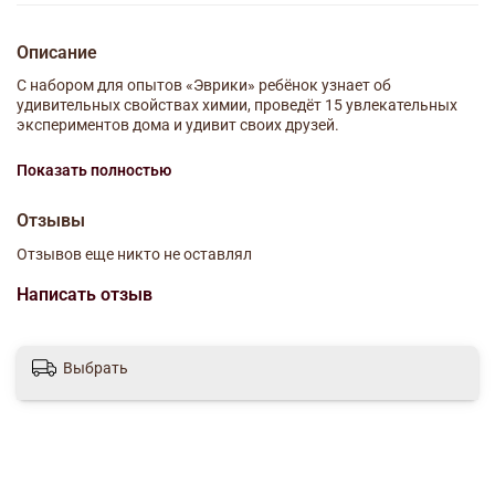
Описание
С набором для опытов «Эврики» ребёнок узнает об
удивительных свойствах химии, проведёт 15 увлекательных
экспериментов дома и удивит своих друзей.
Сначала все процессы покажутся настоящими чудесами и
Показать полностью
фокусами, но на самом деле всё происходящее легко
объясняется законами природы.
Отзывы
В комплект входят следующие опыты:
Отзывов еще никто не оставлял
«Молочный художник»;
«Лава-лампа»;
Написать отзыв
«Шпионское послание»;
«Четыре этажа сахара»;
«Радуга в пробирке»;
Выбрать
«Как надуть шарик, не прикасаясь к нему?»;
«Греет ли шуба?»;
«Танец хлопьев»;
«Вулкан»;
«Газировка»;
«Куда исчезает цвет?»;
«В поисках крахмала»;