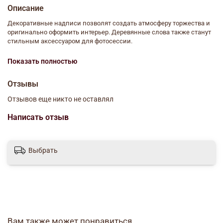
Описание
Декоративные надписи позволят создать атмосферу торжества и
оригинально оформить интерьер. Деревянные слова также станут
стильным аксессуаром для фотосессии.
Оформите заготовку, как вам подскажет воображение! Для этого вы
Показать полностью
можете использовать краску, блёстки, бумагу, ткань, ленты, пряжу
и т. д.
Отзывы
Творите, радуя себя и близких!
Отзывов еще никто не оставлял
Размер упаковки (Длина × Ширина × Высота) 18 см х 7,5 см х 0,3 см
Написать отзыв
Выбрать
Вам также может понравиться