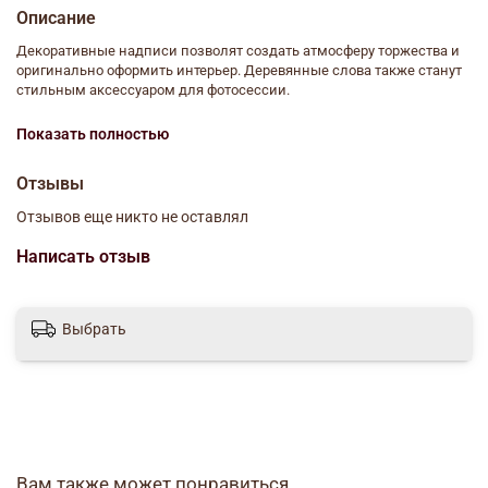
Описание
Декоративные надписи позволят создать атмосферу торжества и
оригинально оформить интерьер. Деревянные слова также станут
стильным аксессуаром для фотосессии.
Оформите заготовку, как вам подскажет воображение! Для этого вы
Показать полностью
можете использовать краску, блёстки, бумагу, ткань, ленты, пряжу
и т. д.
Отзывы
Творите, радуя себя и близких!
Отзывов еще никто не оставлял
Размер упаковки (Длина × Ширина × Высота) 6,5 см х 40 см х 0,5 см
Материал : Дерево
Написать отзыв
Выбрать
Вам также может понравиться