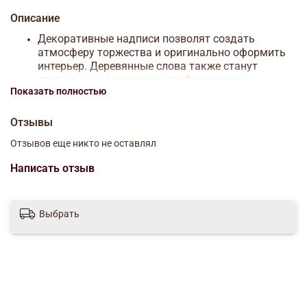
Описание
Декоративные надписи позволят создать
атмосферу торжества и оригинально оформить
интерьер. Деревянные слова также станут
стильным аксессуаром для фотосессии.
Показать полностью
Оформите заготовку, как вам подскажет воображение!
Для этого вы можете использовать краску, блёстки,
Отзывы
бумагу, ткань, ленты, пряжу и т. д.
Отзывов еще никто не оставлял
Творите, радуя себя и близких!
Написать отзыв
Размер упаковки (Длина × Ширина × Высота) : 20 см х
6 см х 0,6 см
Выбрать