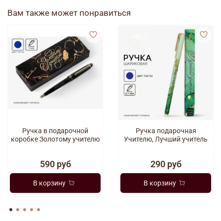
рабочих записей. Плавное скольжение по бумаге делает
Вам также может понравиться
процесс письма комфортным, а милый дизайн поднимает
настроение во время выполнения рутинных задач.
Ручка в подарочной
Ручка подарочная
коробке Золотому учителю
Учителю, Лучший учитель
590 руб
290 руб
В корзину
В корзину