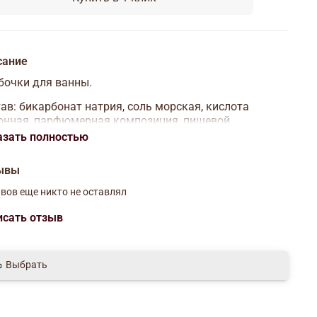
сание
бочки для ванны.
ав: бикарбонат натрия, соль морская, кислота
онная, парфюмерная композиция, пищевой
итель.
азать полностью
об применения: опустите бомбочку в ванну,
ывы
лненную водой (t воды 36–38 °С), и дайте ей
остью раствориться. Принимайте ванну 15–20
вов еще никто не оставлял
т.
исать отзыв
Выбрать