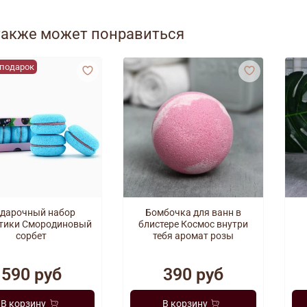
также может понравиться
 подарок
дарочный набор
Бомбочка для ванн в
тики Смородиновый
блистере Космос внутри
сорбет
тебя аромат розы
590 руб
390 руб
В корзину
В корзину