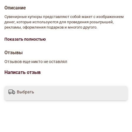
Описание
Сувенирные купюры представляют собой макет с изображением
денег, которые используются для проведения розыгрышей,
рекламы, оформления подарков и многого другого.
С ними легко устроить фотосессию и преподнести подарок в
Показать полностью
шуточной форме.
Все купюры ненастоящие, являются сувенирными банкнотами.
Отзывы
Размер упаковки (Длина × Ширина × Высота) : 16 см х 6,5 см х 1 см
Отзывов еще никто не оставлял
Написать отзыв
Выбрать