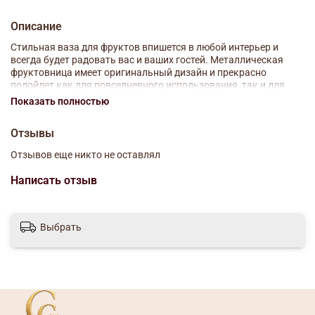
Описание
Стильная ваза для фруктов впишется в любой интерьер и
всегда будет радовать вас и ваших гостей. Металлическая
фруктовница имеет оригинальный дизайн и прекрасно
подойдет как для повседневного использования, так и для
праздничного стола.
Показать полностью
Материал: металл
Отзывы
Размер: 27х27х10.5 см
Отзывов еще никто не оставлял
Написать отзыв
Выбрать