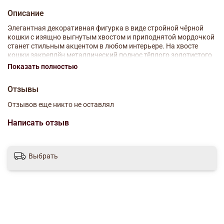
Описание
Элегантная декоративная фигурка в виде стройной чёрной
кошки с изящно выгнутым хвостом и приподнятой мордочкой
станет стильным акцентом в любом интерьере. На хвосте
кошки закреплён металлический поднос тёплого золотистого
оттенка, который можно использовать как миниатюрную
Показать полностью
подставку для ключей, украшений, часов или мелких
аксессуаров. Контраст матового чёрного корпуса и блестящей
Отзывы
золотой поверхности придаёт изделию современный и
утончённый вид. Такая фигурка идеально подойдёт для
Отзывов еще никто не оставлял
гостиной, спальни, рабочего стола или прихожей, а также
послужит оригинальным подарком любителям кошек и
Написать отзыв
необычного декора.
Материал: полимерные материалы
Выбрать
Размер: 17х7х23 см