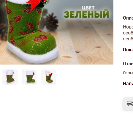
Опи
Ново
особ
нео
, пр
Пок
Отз
Отзы
Нап