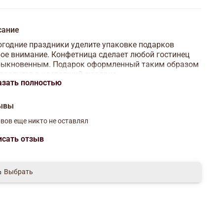
сание
годние праздники уделите упаковке подарков
ое внимание. Конфетница сделает любой гостинец
быкновенным. Подарок оформленный таким образом
евратится в настоящий сюрприз.
азать полностью
Материал
:
Пластик,
Полиэстер
Размер
:
Средний (18-24 см)
ывы
вов еще никто не оставлял
исать отзыв
Выбрать