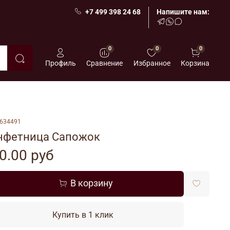
+7 499 398 24 68
Напишите нам:
0
0
0
Профиль
Сравнение
Избранное
Корзина
634491
нфетница Сапожок
0.00 руб
В корзину
Купить в 1 клик