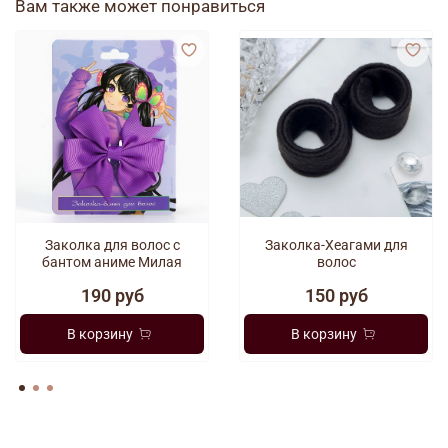
Вам также может понравиться
Фиолетовый
Коричневый
Просьба при оформлении заказа указывать желаемый цвет.
Заколка для волос с
Заколка-Хеагами для
бантом аниме Милая
волос
190 руб
150 руб
В корзину
В корзину