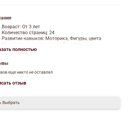
сание
Возраст
:
От 3 лет
Количество страниц
:
24
Развитие навыков
:
Моторика,
Фигуры, цвета
Материал для аппликации
:
Пластилин
азать полностью
ывы
вов еще никто не оставлял
исать отзыв
Выбрать