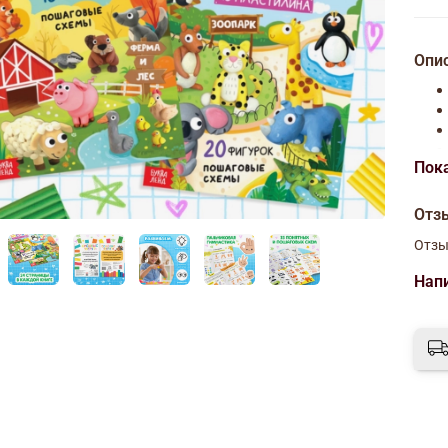
Опи
Пок
Отз
Отзы
Нап