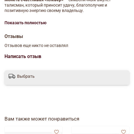
талисман, который приносит удачу, благополучие и
позитивную энергию своему владельцу.
Эта монета оформлена изображением
клевера
—
Показать полностью
традиционного символа везения и счастья. Её можно
поставить дома на видное место, положить в кошелёк, сумку
Отзывы
или рабочее пространство, чтобы привлекать в жизнь
удачные моменты и хорошие события.
Отзывов еще никто не оставлял
Размер упаковки (Длина × Ширина × Высота)
6 см х 4 см х 0,2
Написать отзыв
см
Выбрать
Вам также может понравиться