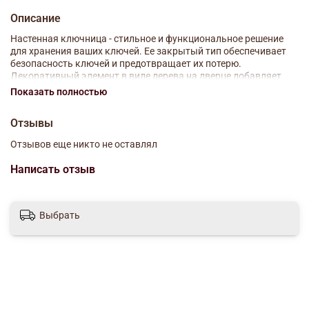
Описание
Настенная ключница - стильное и функциональное решение
для хранения ваших ключей. Ее закрытый тип обеспечивает
безопасность ключей и предотвращает их потерю.
Декоративный элемент в виде дерева на дверце добавляет
нотку природы и уюта в ваш интерьер. Внутри ключницы
Показать полностью
расположены шесть крючков, на которых можно удобно
разместить ключи от дома, автомобиля и других помещений.
Отзывы
Этот аксессуар поможет поддерживать порядок и
организовать хранение ваших ключей, делая их всегда под
Отзывов еще никто не оставлял
рукой. Идеальное дополнение для любого дома.
Написать отзыв
Материал: дерево/металл
Размер: 19х6х25.5 см
Выбрать