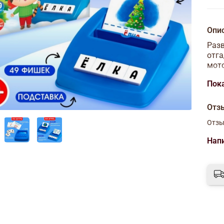
Опи
Разв
отга
мот
Внут
Пок
карт
Отз
Набо
Отзы
Ко
Нап