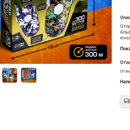
Опи
Отпр
Альф
юны
игр.
Пок
усп
Осо
Отз
Отзы
Нап
Игра