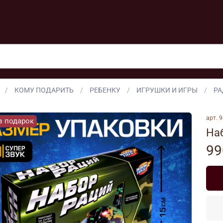
КОМУ ПОДАРИТЬ
РЕБЕНКУ
ИГРУШКИ И ИГРЫ
РА
арт.
9
в подарок
На
99