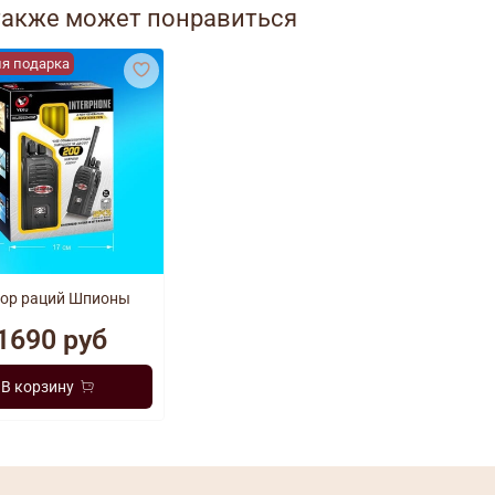
также может понравиться
Игра
ля подарка
До
Разм
Даль
Раци
ор раций Шпионы
Рабо
1690 руб
комп
В корзину