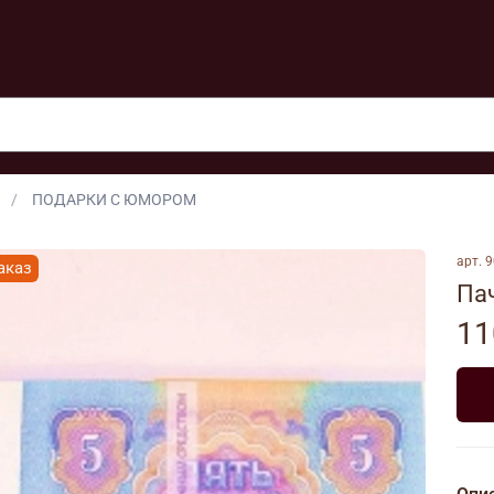
ПОДАРКИ С ЮМОРОМ
арт.
9
аказ
Пач
11