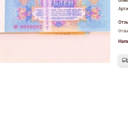
Опи
Арти
Отз
Отзы
Нап