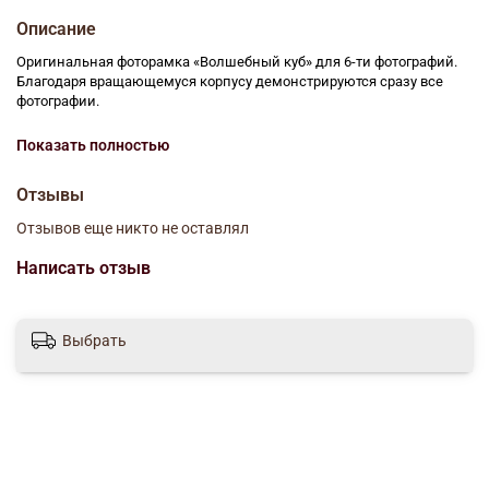
Описание
Оригинальная фоторамка «Волшебный куб» для 6-ти фотографий.
Благодаря вращающемуся корпусу демонстрируются сразу все
фотографии.
Вращающаяся фоторамка «Волшебный куб»
станет
Показать полностью
замечательным подарком. Это красивое и необычное обрамление
для любимых фотографий.
Отзывы
Отзывов еще никто не оставлял
Вращающаяся фоторамка «Волшебный куб» для демонстрации
сразу 6-ти фото!
Написать отзыв
Комплект:
1. Вращающаяся фоторамка «Волшебный куб»
2. Инструкция
Выбрать
Упаковка
цветная коробка
Материал
пластик
Размеры (ДхШхВ)
11 х 11 х 11 см
Вес
280 г