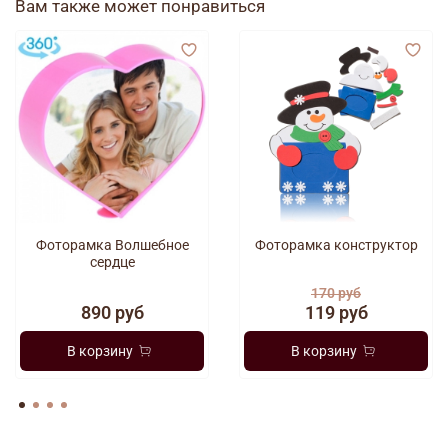
Питание
1 х «АА»
Вам также может понравиться
Фоторамка Волшебное
Фоторамка конструктор
сердце
170 руб
890 руб
119 руб
В корзину
В корзину