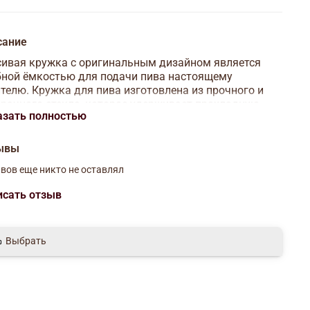
сание
ивая кружка с оригинальным дизайном является
ной ёмкостью для подачи пива настоящему
телю. Кружка для пива изготовлена из прочного и
рачного стекла, которое удерживает прохладную
азать полностью
ературу напитка долгое время. Изделие оснащено
ной ручкой и сочетает в себе красивый дизайн и
циональность. Кружка идеально подходит для
ывы
дений общественного питания.
вов еще никто не оставлял
ем:350 мл
исать отзыв
Выбрать