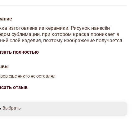
сание
ка изготовлена из керамики. Рисунок нанесён
дом сублимации, при котором краска проникает в
ний слой изделия, поэтому изображение получается
ким.
азать полностью
чный, практичный подарок!
ывы
м: 320 мл.
вов еще никто не оставлял
исать отзыв
Выбрать