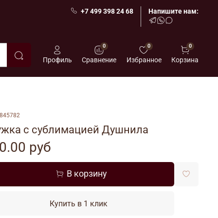
+7 499 398 24 68
Напишите нам:
0
0
0
Профиль
Сравнение
Избранное
Корзина
845782
ужка с сублимацией Душнила
0.00 руб
В корзину
Купить в 1 клик