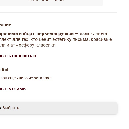
сание
рочный набор с перьевой ручкой
— изысканный
лект для тех, кто ценит эстетику письма, красивые
ли и атмосферу классики.
бор входят
перьевая ручка
,
5 сменных наконечников
азать полностью
разных стилей и толщины письма, а также
нильница
. Такой комплект подойдёт для
ывы
играфии, творчества, ведения дневников или станет
ктным аксессуаром на рабочем столе.
вов еще никто не оставлял
став набора:
исать отзыв
перьевая ручка
Выбрать
5 сменных наконечников
чернильница