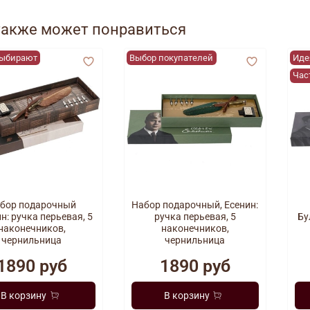
Ха
также может понравиться
выбирают
Выбор покупателей
Иде
Час
Пр
бор подарочный
Набор подарочный, Есенин:
н: ручка перьевая, 5
ручка перьевая, 5
Бу
наконечников,
наконечников,
чернильница
чернильница
1890 руб
1890 руб
Пода
от п
В корзину
В корзину
Мате