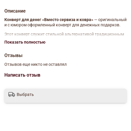
Описание
Конверт для денег «Вместо сервиза и ковра»
— оригинальный
и с юмором оформленный конверт для денежных подарков.
Этот конверт служит стильной альтернативой традиционным
подаркам, таким как сервизы или ковры, и отлично подходит
Показать полностью
для поздравлений на
день рождения, свадьбу, юбилей или
другой праздник
. Его остроумная надпись вызывает улыбку и
Отзывы
делает вручение денежного подарка более запоминающимся и
весёлым.
Отзывов еще никто не оставлял
Размер: 16,7*8,2 см
Написать отзыв
Выбрать