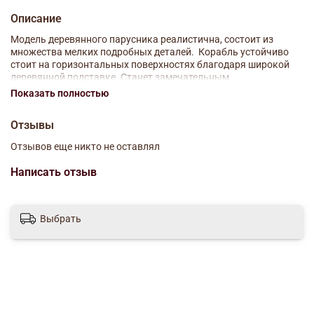
Описание
Модель деревянного парусника реалистична, состоит из
множества мелких подробных деталей. Корабль устойчиво
стоит на горизонтальных поверхностях благодаря широкой
деревянной подставке. Станет замечательным
дополнением коллекции парусников. Модель корабля –
Показать полностью
превосходный сувенир мужчине к любому празднику и первый
шаг к воплощению мечты об увлекательных морских
Отзывы
приключениях.
Отзывов еще никто не оставлял
Материал: дерево/металл/текстиль/полимерные материалы
Написать отзыв
Размер: 15х4х15 см
Выбрать