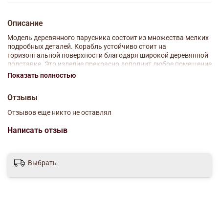
Описание
Модель деревянного парусника состоит из множества мелких
подробных деталей. Корабль устойчиво стоит на
горизонтальной поверхности благодаря широкой деревянной
подставке. Это изделие прекрасно дополнит любое помещение
- будь то гостиная, кабинет или детская комната. Он станет не
Показать полностью
только ярким акцентом в интерьере, но и символом
приключений, свободы и морских путешествий.
Отзывы
Материал: дерево, текстиль, полимерные материалы, металл
Отзывов еще никто не оставлял
Размер: 59х12х49 см
Написать отзыв
Выбрать