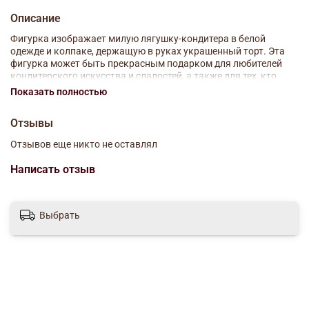
Описание
Фигурка изображает милую лягушку-кондитера в белой
одежде и колпаке, держащую в руках украшенный торт. Эта
фигурка может быть прекрасным подарком для любителей
кондитерского искусства и сладостей, а также для тех, кто
увлекается домашней кулинарией. Она может использоваться
Показать полностью
как украшение для дома, кухни, кафе или кондитерской.
Отзывы
Материал: полимерные материалы
Отзывов еще никто не оставлял
Размер: 9.5х5.5х19 см
Написать отзыв
Выбрать