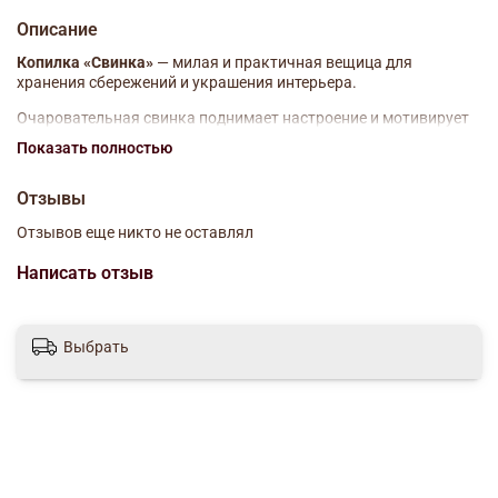
Описание
Копилка «Свинка»
— милая и практичная вещица для
хранения сбережений и украшения интерьера.
Очаровательная свинка поднимает настроение и мотивирует
откладывать деньги с удовольствием. Благодаря
Показать полностью
компактным размерам копилка легко разместится на полке,
столе или тумбе и станет уютным акцентом в комнате.
Отзывы
Очаровательная свинка украшена лаконичной надписью:
Отзывов еще никто не оставлял
Mrs
/
Mr
, что делает копилку особенно удачным вариантом для
пары или в качестве символичного подарка.
Написать отзыв
Размер: 16.5х12х13 см
Материал: фарфор
Выбрать