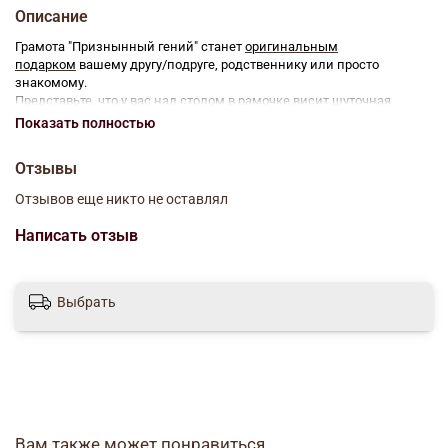
Описание
Грамота "Признынный гений" станет
оригинальным
подарком
вашему другу/подруге, родственнику или просто
знакомому.
Представьте, что у вас над столом в рамочке висит шуточная
почетная грамота, в которой черным по белому написано, что вы -
Показать полностью
герой, звезда и вообще, Первый Космонавт. Согласитесь, совсем
другое дело?
Отзывы
Грамота поднимет настроениеи будет радовать того человека,
которого Вы наградите этой грамотой.
Отзывов еще никто не оставлял
Размер изделия: 210x297 мм
Написать отзыв
Выбрать
Вам также может понравиться