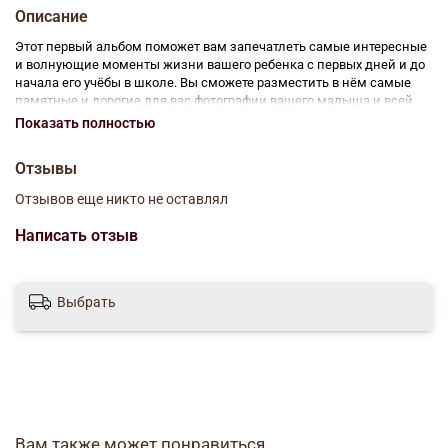
Описание
Этот первый альбом поможет вам запечатлеть самые интересные
и волнующие моменты жизни вашего ребенка с первых дней и до
начала его учёбы в школе. Вы сможете разместить в нём самые
памятные и дорогие для вас фотографии вашего малыша и всей
семьи. Позднее ребенок сможет вместе с вами участвовать в
Показать полностью
оформлении альбома, оставить в нём свои первые рисунки и
записи. Мы надеемся, что этот альбом станет первой летописью
Отзывы
его жизни.
Отзывов еще никто не оставлял
Страниц: 128 (Офсет)
Написать отзыв
Автор: Феданова Юлия
Размеры: 155x220x17 мм
Выбрать
Вам также может понравиться