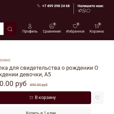
+7 499 398 24 68
Напишите нам:
0
0
0
Профиль
Сравнение
Избранное
Корзина
204842
пка для свидетельства о рождении О
ждении девочки, А5
0.00 руб
490.00 руб
В корзину
Купить в 1 клик