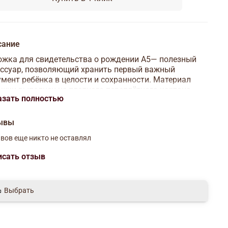
сание
жка для свидетельства о рождении А5— полезный
ссуар, позволяющий хранить первый важный
мент ребёнка в целости и сохранности. Материал
жки выполнен из плотного переплётного картона
азать полностью
 мм, приятен на ощупь. Внутри — плотный файл
ером А4. В такой обложке документ сохранится и не
ётся даже при активном использовании. Папка для
ывы
етельства о рождении станет приятным и нужным
вов еще никто не оставлял
арком молодым родителям.
исать отзыв
Выбрать