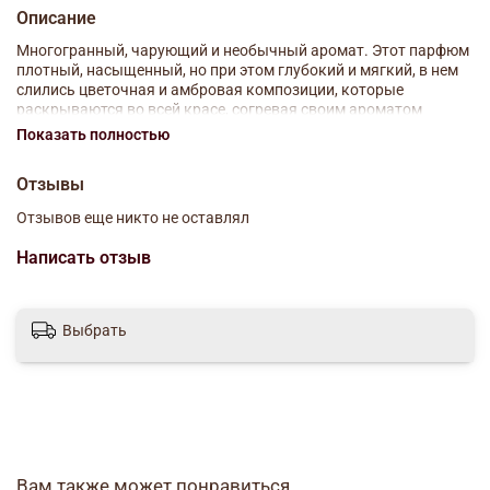
Описание
Многогранный, чарующий и необычный аромат. Этот парфюм
плотный, насыщенный, но при этом глубокий и мягкий, в нем
слились цветочная и амбровая композиции, которые
раскрываются во всей красе, согревая своим ароматом
хозяина парфюма.
Показать полностью
Семейство: цветочно-древесные
Отзывы
Начальные ноты: цитрусы, мандарин, бергамот, лимон,
Отзывов еще никто не оставлял
апельсин, пряные ноты, имбирь, кориандр, перец, листья
пименты, тимьян
Написать отзыв
Сердечные ноты: корень фиалки, фиалка, жасмин, роза,
ландыш
Базовые ноты: ветивер, кедр, амбра, мускус
Выбрать
Вам также может понравиться