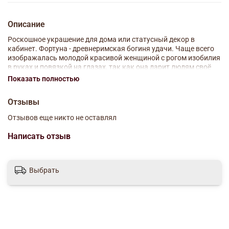
Описание
Роскошное украшение для дома или статусный декор в
кабинет. Фортуна - древнеримская богиня удачи. Чаще всего
изображалась молодой красивой женщиной с рогом изобилия
в руках и повязкой на глазах, так как она дарит людям своё
благоволение случайным образом.
Показать полностью
Размеры:
высота 28 см.
Отзывы
Материалы:
мраморная крошка, полистоун.
Отделка:
патина, сусальное золото.
Отзывов еще никто не оставлял
Написать отзыв
Выбрать