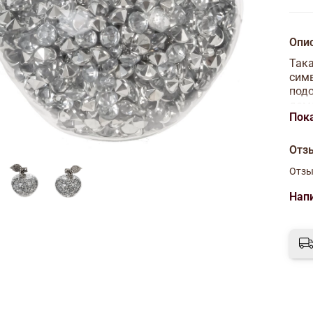
Опи
Така
симв
подо
доме
Пок
совр
Мат
Отз
Разм
Отзы
Нап