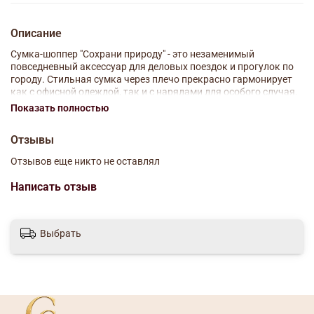
Описание
Сумка-шоппер "Сохрани природу" - это незаменимый
повседневный аксессуар для деловых поездок и прогулок по
городу. Стильная сумка через плечо прекрасно гармонирует
как с офисной одеждой, так и с нарядами для особого случая.
Вместительная повседневная сумка позволит взять с собой на
Показать полностью
улицу все необходимое - ключи, телефон, кошелек,
косметические и гигиенические принадлежности и т.д.
Отзывы
Женская сумка изготовлена из полиэстера - этот
универсальный материал гарантирует простоту ухода и
Отзывов еще никто не оставлял
продолжительный срок службы. Красивая и практичная
сумка на каждый день - верная помощница для всех
Написать отзыв
представительниц прекрасного пола.
Размер: 35 х 40 х 0,5 см
Выбрать
Состав: полиэстер