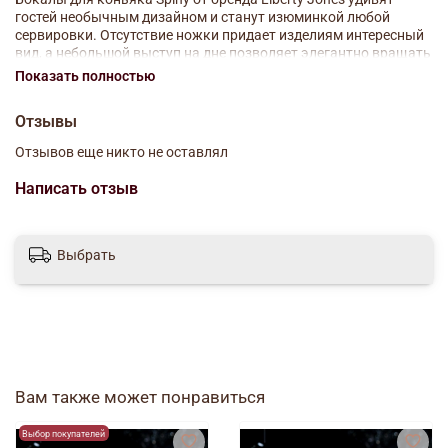
гостей необычным дизайном и станут изюминкой любой
сервировки. Отсутствие ножки придает изделиям интересный
вид, а небольшой выступ на дне позволяет элегантно вращать
емкость вокруг собственной оси. Бокалы изготовлены из
Показать полностью
высококачественного стекла, вручную. Износостойкий
материал обеспечивает посуде несложный уход и долгий срок
Отзывы
службы.
Отзывов еще никто не оставлял
Рекомендовано ручное мытье с помощью мягкой губки с
жидким чистящим средством.
Написать отзыв
Материал: стекло ручной работы.
Выбрать
Размеры: 6,8х6,8х11 см.
Объем: 525 мл.
Количество предметов в наборе: 2 шт.
Вам также может понравиться
Выбор покупателей