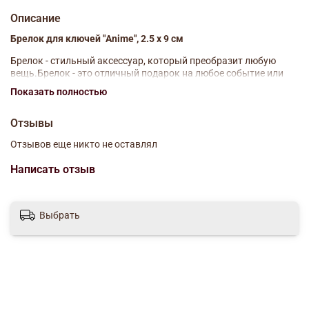
Описание
Брелок для ключей "Anime", 2.5 х 9 см
Брелок - стильный аксессуар, который преобразит любую
вещь.Брелок - это отличный подарок на любое событие или
яркое дополнение к подарку, Брелок выполнен в
Показать полностью
эксклюзивном дизайне и придется по вкусу каждому.
Характеристики:
Отзывы
Состав - Металл
Отзывов еще никто не оставлял
Размер - 2,5 х 9 см
Написать отзыв
Яркий уникальный рисунок
Не боится механических повреждений
Выбрать
Легкий - не утяжеляет ключи или сумку.