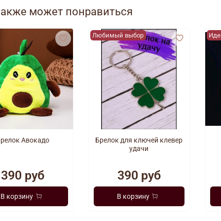
также может понравиться
Любимый выбор
Иде
релок Авокадо
Брелок для ключей клевер
удачи
390 руб
390 руб
В корзину
В корзину