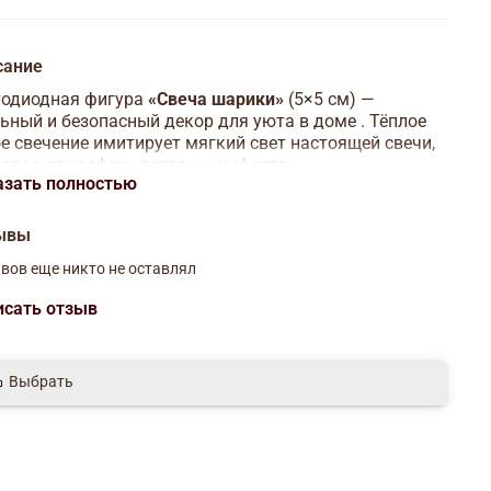
сание
тодиодная фигура
«Свеча шарики»
(5×5 см) —
ьный и безопасный декор для уюта в доме . Тёплое
е свечение имитирует мягкий свет настоящей свечи,
авая атмосферу тепла и комфорта.
азать полностью
тает от батареек
AG13×3
(идут в комплекте),
ому не требует проводов и полностью безопасна для
ывы
й и животных. Отлично подойдёт для украшения
дничного стола, интерьера или создания
вов еще никто не оставлял
нтической обстановки.
исать отзыв
ктеристики:
Размер: 5×5 см
Выбрать
Тип свечи: светодиодная
Свечение: тёплое белое
Питание: AG13×3 (в комплекте)