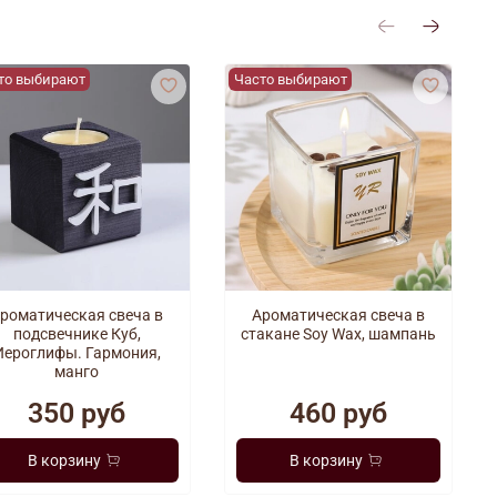
Безопасна и удобна в использовании
льный вариант для подарка или уютных вечеров.
то выбирают
Часто выбирают
роматическая свеча в
Ароматическая свеча в
подсвечнике Куб,
стакане Soy Wax, шампань
Иероглифы. Гармония,
манго
350 руб
460 руб
В корзину
В корзину