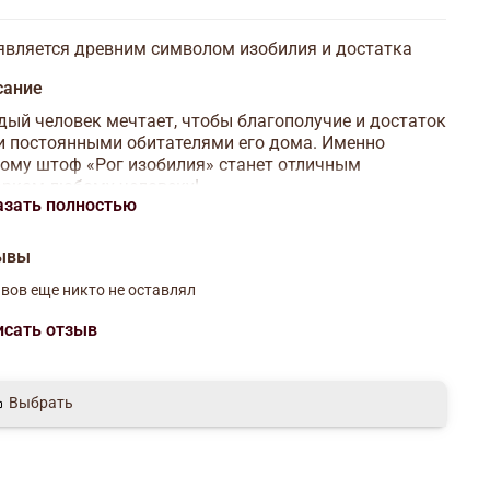
является древним символом изобилия и достатка
сание
ый человек мечтает, чтобы благополучие и достаток
 постоянными обитателями его дома. Именно
ому штоф «Рог изобилия» станет отличным
арком любому человеку!
азать полностью
является древним символом изобилия и достатка.
однести его в дар — значит наглядно
ывы
емонстрировать свои пожелания благополучия,
а и счастья человеку и его семье.
вов еще никто не оставлял
т штоф является прекрасным воплощением такого
исать отзыв
рка! Выполненный из фарфора штоф «Рог изобилия»
исан вручную умелыми мастерами. Это настоящее
зведение искусства, которое, помимо своего
Выбрать
олического значения, обладает и большой
тической ценностью!
Высота: 400 мм