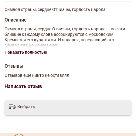
Символ страны, сердце Отчизны, гордость народа
Описание
Символ страны,
сердце
Отчизны, гордость народа — все эти
близкие каждому слова ассоциируются с московским
Кремлем и его курантами. И подарок, передающий этот
символизм, не менее ценен.
Показать полностью
Штоф «Кремль» выполнен из фарфора и изображает Спасскую
башню Кремля с курантами.
Отзывы
Высочайшее мастерство ручной росписи цветной и золотой
Отзывов еще никто не оставлял
глазурью делает этот подарок по-настоящему ценным и
достойным быть врученным человеку, которому близки
Написать отзыв
чувства патриотизма и гордости за страну, или же гостю
столицы на память о России.
Размеры
Выбрать
Ширина: 190 мм
Высота: 470 мм
Глубина: 130 мм
Материал: фарфор, цветная глазурь, позолота
Вес: 1914 г