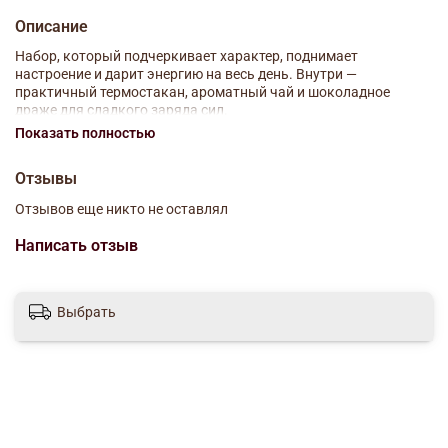
Описание
Набор, который подчеркивает характер, поднимает
настроение и дарит энергию на весь день. Внутри —
практичный термостакан, ароматный чай и шоколадное
драже для сладкого заряда сил.
Показать полностью
Листовой чай чёрный с лимоном.
Состав: чай чёрный байховый, ароматизатор.
Отзывы
Масса нетто: 50 г.
Отзывов еще никто не оставлял
Драже молочное с какао в сахарной глазури «Пти Бон»
Написать отзыв
Состав: сахар, пальмовое масло, сыворотка сухая молочная,
какао-порошок, какао тёртое, молоко сухое обезжиренное,
молоко сухое, эмульгатор – соевый лецитин, соль, загуститель
Выбрать
– желатин, пищевые красители: Е120, Е133, Е141, Е160С, Е171;
глянцеватель – капол, ароматизатор.
Масса нетто: 80 г.
Термостакан, 350 мл
Состав: полипропилен.